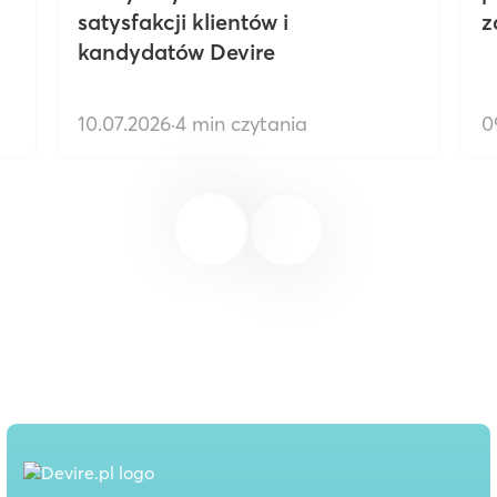
satysfakcji klientów i
z
kandydatów Devire
10.07.2026
·
4 min czytania
0