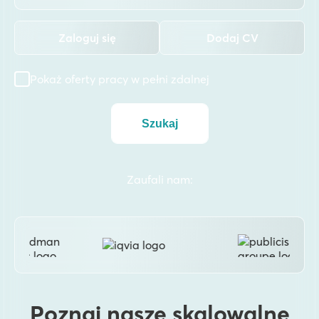
Blog
Zaloguj się
Dodaj CV
Baza wiedzy
Pokaż oferty pracy w pełni zdalnej
O nas
Szukaj
Kontakt
Zaufali nam:
Zleć projekt
Poznaj nasze skalowalne