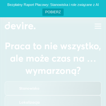
Bezpłatny Raport Płacowy: Stanowiska i role związane z AI
POBIERZ
PL
EN
Praca to nie wszystko,
ale może czas na …
Oferty pracy
wymarzoną?
Usługi
Case studies