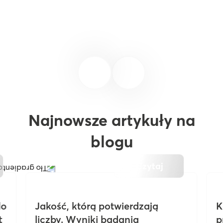
Najnowsze artykuły na
blogu
Czytaj
do
Jakość, którą potwierdzają
K
t
liczby. Wyniki badania
p