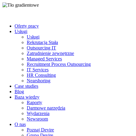
Oferty pracy
Usługi
Usługi
Rekrutacja Stała
Outsourcing IT
Zatrudnienie zewnętrzne
Managed Services
Recruitment Process Outsourcing
IT Services
HR Consulting
Nearshoring
Case studies
Blog
Baza wiedzy
Raporty
Darmowe narzędzia
Wydarzenia
Newsroom
O nas
Poznaj Devire
Grupa Devire