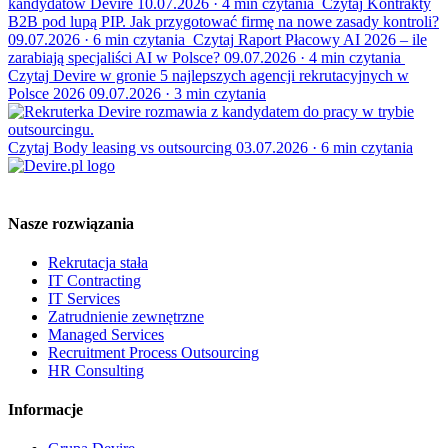
kandydatów Devire
10.07.2026
·
4 min czytania
Czytaj
Kontrakty
B2B pod lupą PIP. Jak przygotować firmę na nowe zasady kontroli?
09.07.2026
·
6 min czytania
Czytaj
Raport Płacowy AI 2026 – ile
zarabiają specjaliści AI w Polsce?
09.07.2026
·
4 min czytania
Czytaj
Devire w gronie 5 najlepszych agencji rekrutacyjnych w
Polsce 2026
09.07.2026
·
3 min czytania
Czytaj
Body leasing vs outsourcing
03.07.2026
·
6 min czytania
Nasze rozwiązania
Rekrutacja stała
IT Contracting
IT Services
Zatrudnienie zewnętrzne
Managed Services
Recruitment Process Outsourcing
HR Consulting
Informacje