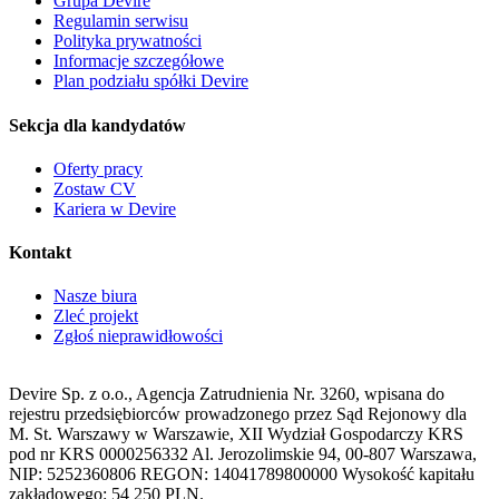
Grupa Devire
Regulamin serwisu
Polityka prywatności
Informacje szczegółowe
Plan podziału spółki Devire
Sekcja dla kandydatów
Oferty pracy
Zostaw CV
Kariera w Devire
Kontakt
Nasze biura
Zleć projekt
Zgłoś nieprawidłowości
Devire Sp. z o.o., Agencja Zatrudnienia Nr. 3260, wpisana do
rejestru przedsiębiorców prowadzonego przez Sąd Rejonowy dla
M. St. Warszawy w Warszawie, XII Wydział Gospodarczy KRS
pod nr KRS 0000256332 Al. Jerozolimskie 94, 00-807 Warszawa,
NIP: 5252360806 REGON: 14041789800000 Wysokość kapitału
zakładowego: 54 250 PLN.