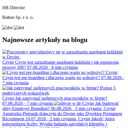
HR Director
Balton Sp. z o. o.
Najnowsze artykuły na blogu
Czytaj
Czym jest zarządzanie zasobami ludzkimi i jak usprawnia
procesy HR?
07.08.2026
·
8 min czytania
Czytaj
Czym jest pre-boarding i dlaczego warto go wdrożyć?
07.08.2026
·
7 min czytania
Czytaj
Jak zatrzymać najlepszych pracowników w firmie?
07.08.2026
·
7 min czytania
Czytaj
Jak budować
silny Employer Branding?
06.08.2026
·
5 min czytania
Czytaj
Agnieszka Pietrasik dołączyła do Devire jako Dyrektor Permanent
Recruitment
10.07.2026
·
2 min czytania
Czytaj
Jakość, którą
potwierdzają liczby. Wyniki badania satysfakcji klientów i