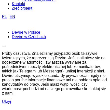
Kontakt
Zleć projekt
PL
|
EN
Devire w Polsce
Devire w Czechach
Próby oszustwa. Znaleźliśmy przypadki osób fałszywie
twierdzących, że reprezentują Devire. Jeśli natkniesz się na
podejrzane wiadomości (zwłaszcza wysyłane za
pośrednictwem poczty elektronicznej lub komunikatorów,
takich jak Telegram lub Messenger), unikaj interakcji z nimi.
Devire utrzymuje wysokie standardy prywatności i nigdy nie
prosi o poufne informacje finansowe ani nie pobiera opłat od
kandydatów do pracy. Jeśli masz wątpliwości czy
wiadomość pochodzi od naszego pracownika skontaktuj się
z nami.
Ukryj