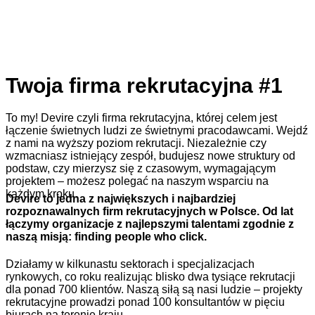
Twoja firma rekrutacyjna #1
To my! Devire czyli firma rekrutacyjna, której celem jest
łączenie świetnych ludzi ze świetnymi pracodawcami. Wejdź
z nami na wyższy poziom rekrutacji. Niezależnie czy
wzmacniasz istniejący zespół, budujesz nowe struktury od
podstaw, czy mierzysz się z czasowym, wymagającym
projektem – możesz polegać na naszym wsparciu na
każdym kroku.
Devire to jedna z największych i najbardziej
rozpoznawalnych firm rekrutacyjnych w Polsce. Od lat
łączymy organizacje z najlepszymi talentami zgodnie z
naszą misją: finding people who click.
Działamy w kilkunastu sektorach i specjalizacjach
rynkowych, co roku realizując blisko dwa tysiące rekrutacji
dla ponad 700 klientów. Naszą siłą są nasi ludzie – projekty
rekrutacyjne prowadzi ponad 100 konsultantów w pięciu
biurach na terenie kraju.