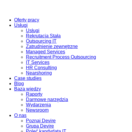
Oferty pracy
Usługi
Usługi
Rekrutacja Stała
Outsourcing IT
Zatrudnienie zewnętrzne
Managed Services
Recruitment Process Outsourcing
IT Services
HR Consulting
Nearshoring
Case studies
Blog
Baza wiedzy
Raporty
Darmowe narzędzia
Wydarzenia
Newsroom
O nas
Poznaj Devire
Grupa Devire
Poleć kandydata IT