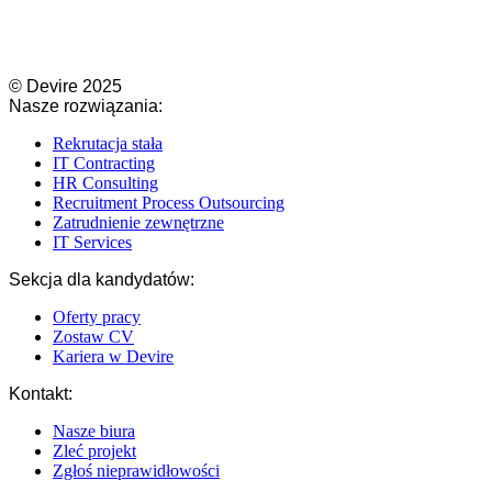
© Devire 2025​
Nasze rozwiązania:
Rekrutacja stała
IT Contracting​
HR Consulting​
Recruitment Process Outsourcing​
Zatrudnienie zewnętrzne
IT Services​
Sekcja dla kandydatów:
Oferty pracy
Zostaw CV
Kariera w Devire
Kontakt:
Nasze biura
Zleć projekt
Zgłoś nieprawidłowości