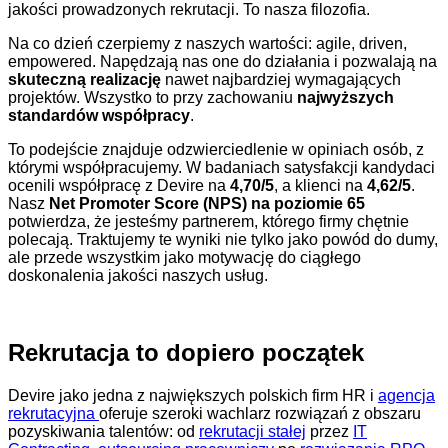
jakości prowadzonych rekrutacji. To nasza filozofia.
Na co dzień czerpiemy z naszych wartości: agile, driven,
empowered. Napędzają nas one do działania i pozwalają na
skuteczną realizację
nawet najbardziej wymagających
projektów. Wszystko to przy zachowaniu
najwyższych
standardów współpracy
.
To podejście znajduje odzwierciedlenie w opiniach osób, z
którymi współpracujemy. W badaniach satysfakcji kandydaci
ocenili współpracę z Devire na
4,70/5
, a klienci na
4,62/5
.
Nasz
Net Promoter Score (NPS) na poziomie 65
potwierdza, że jesteśmy partnerem, którego firmy chętnie
polecają. Traktujemy te wyniki nie tylko jako powód do dumy,
ale przede wszystkim jako motywację do ciągłego
doskonalenia jakości naszych usług.
Rekrutacja to dopiero początek
Devire jako jedna z największych polskich firm HR i
agencja
rekrutacyjna
oferuje szeroki wachlarz rozwiązań z obszaru
pozyskiwania talentów: od
rekrutacji stałej
przez
IT