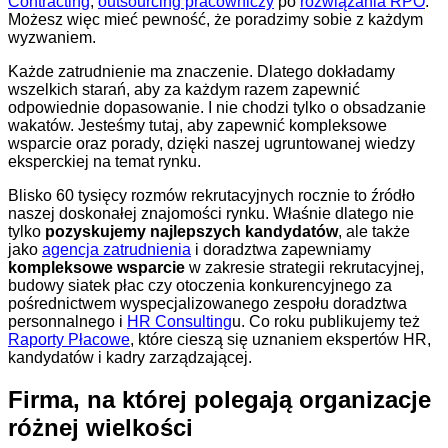
Contracting
,
outsourcing pracowniczy
po
rozwiązania RPO
.
Możesz więc mieć pewność, że poradzimy sobie z każdym
wyzwaniem.
Każde zatrudnienie ma znaczenie. Dlatego dokładamy
wszelkich starań, aby za każdym razem zapewnić
odpowiednie dopasowanie. I nie chodzi tylko o obsadzanie
wakatów. Jesteśmy tutaj, aby zapewnić kompleksowe
wsparcie oraz porady, dzięki naszej ugruntowanej wiedzy
eksperckiej na temat rynku.
Blisko 60 tysięcy rozmów rekrutacyjnych rocznie to źródło
naszej doskonałej znajomości rynku. Właśnie dlatego nie
tylko
pozyskujemy najlepszych kandydatów
, ale także
jako
agencja zatrudnienia
i doradztwa zapewniamy
kompleksowe wsparcie
w zakresie strategii rekrutacyjnej,
budowy siatek płac czy otoczenia konkurencyjnego za
pośrednictwem wyspecjalizowanego zespołu doradztwa
personnalnego i
HR Consulting
u. Co roku publikujemy też
Raporty Płacowe
, które cieszą się uznaniem ekspertów HR,
kandydatów i kadry zarządzającej.
Firma, na której polegają organizacje
różnej wielkości