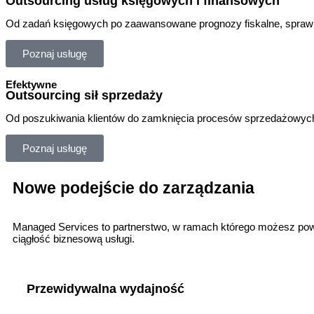
Outsourcing usług księgowych i finansowych
O
d
zadań
księgowych
po
zaawansowane
prognozy
fiskalne
,
spraw
Poznaj usługę
Efektywne
Outsourcing sił sprzedaży
O
d
poszukiwania
klientów
do
zamknięcia
procesów
sprzedażowyc
Poznaj usługę
Nowe podejście do zarządzania
Managed Services to partnerstwo, w ramach którego możesz pow
ciągłość biznesową usługi.
Przewidywalna wydajność