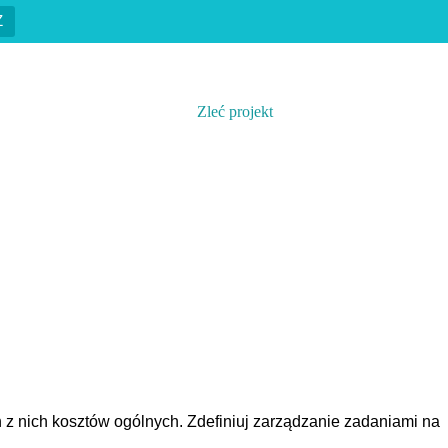
Z
PL
|
EN
za wiedzy
O nas
Kontakt
Zleć projekt
h z nich kosztów ogólnych. Zdefiniuj zarządzanie zadaniami na