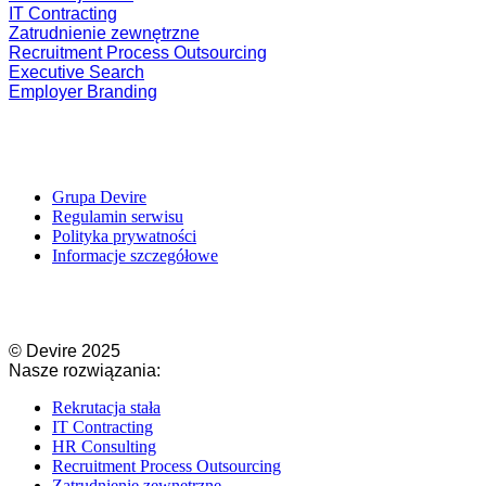
IT Contracting
Zatrudnienie zewnętrzne
Recruitment Process Outsourcing
Executive Search
Employer Branding
Grupa Devire
Regulamin serwisu
Polityka prywatności
Informacje szczegółowe
© Devire 2025​
Nasze rozwiązania:
Rekrutacja stała
IT Contracting​
HR Consulting​
Recruitment Process Outsourcing​
Zatrudnienie zewnętrzne