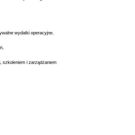
walne wydatki operacyjne.
ń.
i, szkoleniem i zarządzaniem