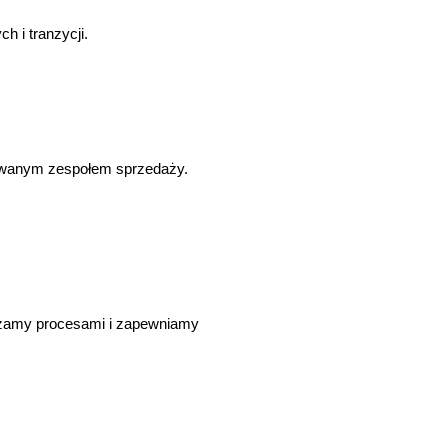
ych
i
tranzycji
.
owanym
zespołem
spr
zedaży
.
ądzamy procesami i zapewniamy