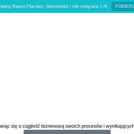
łatny Raport Płacowy: Stanowiska i role związane z AI
POBIER
Oferty pracy
Usługi
Case studies
Blog
Ba
artwiąc się o ciągłość biznesową swoich procesów i wynikającyc