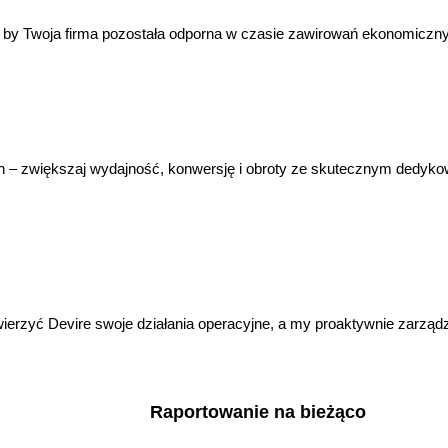
by
Twoja
firma
pozostała
odporna
w
czasie
z
awirowań
e
konomiczn
h
–
zwiększa
j
wydajność
,
konwersj
ę
i
obroty
ze
skutecznym
dedyk
ierzyć Devire swoje działania operacyjne, a my proaktywnie zarz
Raportowanie na bieżąco