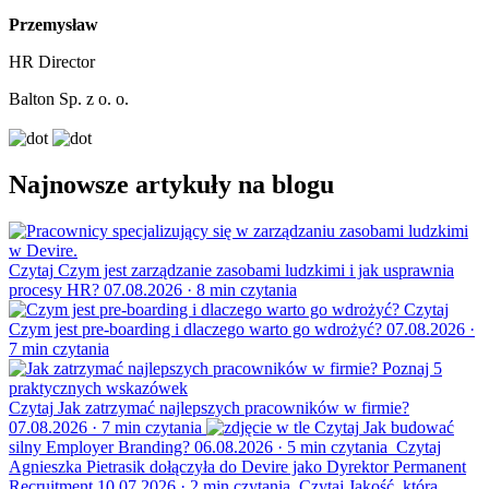
Przemysław
HR Director
Balton Sp. z o. o.
Najnowsze artykuły na blogu
Czytaj
Czym jest zarządzanie zasobami ludzkimi i jak usprawnia
procesy HR?
07.08.2026
·
8 min czytania
Czytaj
Czym jest pre-boarding i dlaczego warto go wdrożyć?
07.08.2026
·
7 min czytania
Czytaj
Jak zatrzymać najlepszych pracowników w firmie?
07.08.2026
·
7 min czytania
Czytaj
Jak budować
silny Employer Branding?
06.08.2026
·
5 min czytania
Czytaj
Agnieszka Pietrasik dołączyła do Devire jako Dyrektor Permanent
Recruitment
10.07.2026
·
2 min czytania
Czytaj
Jakość, którą