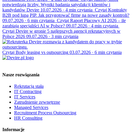
potwierdzają liczby. Wyniki badania satysfakcji klientów i
kandydatów Devire
10.07.2026
·
4 min czytania
Czytaj
Kontrakty
B2B pod lupą PIP. Jak przygotować firmę na nowe zasady kontroli?
09.07.2026
·
6 min czytania
Czytaj
Raport Płacowy AI 2026 – ile
zarabiają specjaliści AI w Polsce?
09.07.2026
·
4 min czytania
Czytaj
Devire w gronie 5 najlepszych agencji rekrutacyjnych w
Polsce 2026
09.07.2026
·
3 min czytania
Czytaj
Body leasing vs outsourcing
03.07.2026
·
6 min czytania
Nasze rozwiązania
Rekrutacja stała
IT Contracting
IT Services
Zatrudnienie zewnętrzne
Managed Services
Recruitment Process Outsourcing
HR Consulting
Informacje