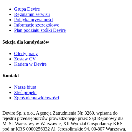
Grupa Devire
Regulamin serwisu
Polityka prywatności
Informacje szczegółowe
Plan podziału spółki Devire
Sekcja dla kandydatów
Oferty pracy
Zostaw CV
Kariera w Devire
Kontakt
Nasze biura
Zleć projekt
Zgłoś nieprawidłowości
Devire Sp. z o.o., Agencja Zatrudnienia Nr. 3260, wpisana do
rejestru przedsiębiorców prowadzonego przez Sąd Rejonowy dla
M. St. Warszawy w Warszawie, XII Wydział Gospodarczy KRS
pod nr KRS 0000256332 Al. Jerozolimskie 94, 00-807 Warszawa,