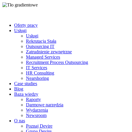
Oferty pracy
Usługi
Usługi
Rekrutacja Stała
Outsourcing IT
Zatrudnienie zewnętrzne
Managed Services
Recruitment Process Outsourcing
IT Services
HR Consulting
Nearshoring
Case studies
Blog
Baza wiedzy
Raporty
Darmowe narzędzia
Wydarzenia
Newsroom
O nas
Poznaj Devire
Grupa Devire