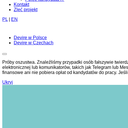
Kontakt
Zleć projekt
PL
|
EN
Devire w Polsce
Devire w Czechach
Próby oszustwa. Znaleźliśmy przypadki osób fałszywie twierd
elektronicznej lub komunikatorów, takich jak Telegram lub Mess
finansowe ani nie pobiera opłat od kandydatów do pracy. Jeś
Ukryj