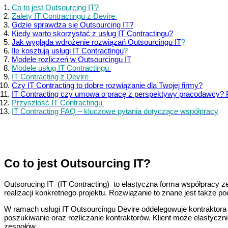
Co to
jest
Outsourcing IT
?
Zalety IT
Contractingu
z Devire
Gdzie
sprawdza się Outsourcing IT?
Kiedy
warto skorzystać z usług IT
Contracting
u
?
Jak wygląda wdrożenie rozwiązań Outsourcingu IT
?
Ile kosztują usługi IT
Contractingu
?
Modele rozliczeń w Outsourcingu IT
Modele usług IT Contractingu
IT Contracting z Devire
Czy
IT Contracting
to dobre rozwiązanie dla Twojej firmy?
IT Contracting czy umowa o pracę z perspektywy pracodawcy?
P
rzyszłość IT Contractingu
IT Contracting FAQ – kluczowe pytania dotyczące współpracy
Co to jest Outsourcing IT?
Outsorucing IT (IT Contracting) to elastyczna forma współpracy ze
realizacji konkretnego projektu. Rozwiązanie to znane jest także p
W ramach usługi IT Outsourcingu Devire oddelegowuje kontraktora I
poszukiwanie oraz rozliczanie kontraktorów. Klient może elastycz
zespołów.