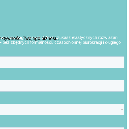
asoby swojego zespołu? Jeśli szukasz elastycznych rozwiązań,
efektywności Twojego biznesu.
bez zbędnych formalności, czasochłonnej biurokracji i długiego