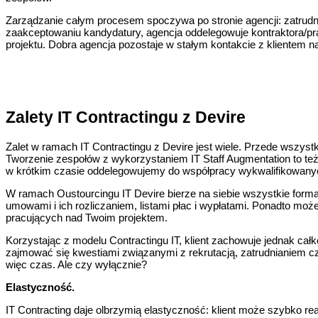
Zarządzanie całym procesem spoczywa po stronie agencji: zatrudn
zaakceptowaniu kandydatury, agencja oddelegowuje kontraktora/pra
projektu. Dobra agencja pozostaje w stałym kontakcie z klientem n
Zalety IT Contractingu z Devire
Zalet w ramach IT Contractingu z Devire jest wiele. Przede wszys
Tworzenie zespołów z wykorzystaniem IT Staff Augmentation to te
w krótkim czasie oddelegowujemy do współpracy wykwalifikowanych 
W ramach Oustourcingu IT Devire bierze na siebie wszystkie forma
umowami i ich rozliczaniem, listami płac i wypłatami. Ponadto mo
pracujących nad Twoim projektem.
Korzystając z modelu Contractingu IT, klient zachowuje jednak cał
zajmować się kwestiami związanymi z rekrutacją, zatrudnianiem cz
więc czas. Ale czy wyłącznie?
Elastyczność.
IT Contracting daje olbrzymią elastyczność: klient może szybko re