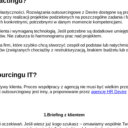
ractingu?
elastyczności. Rozwiązania outsourcingowe z Devire dostępne są prak
c przy realizacji projektów podzielonych na poszczególne zadania i 
ych konkretnymi, potrzebnymi w danym momencie kompetencjami.
ienta i wymaganą technologią. Jeśli potrzebne są dodatkowe umiejęt
rów. Nie zaburza to harmonogramu prac nad projektem.
firm, które szybko chcą stworzyć zespół od podstaw lub natychmia
ów (związanych chociażby z restrukturyzacją, brakiem budżetu lub og
urcingu IT?
ktywy klienta. Proces współpracy z agencją nie musi być wielkim p
t outsourcingowy jest inny, a proponowane przez
agencję HR Devire
1.Briefing z klientem
b i oczekiwań. Jeśli wiesz już kogo szukasz – omawiamy wspólnie T