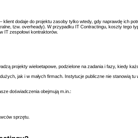
klient dodaje do projektu zasoby tylko wtedy, gdy naprawdę ich potr
ralne, tzw. overheady). W przypadku IT Contractingu, koszty tego ty
tów IT zespołowi kontraktorów.
owadzą projekty wieloetapowe, podzielone na zadania i fazy, kiedy
żych, jak i w małych firmach. Instytucje publiczne nie stanowią tu w
Nasze doświadczenia obejmują m.in.:
tawców sprzętu.