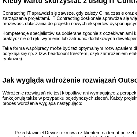
Kiedy warto skorzystać z usług IT Cont
Contracting IT sprawdzi się zawsze, gdy zależy Ci na czasie oraz 
zarządzania projektami. IT Contracting doskonale sprawdza się wię
możliwość dołączania do projektu nowych ekspertów dysponując
Kompetencje specjalistów są dobierane zgodnie z oczekiwaniami kl
praktycznie od ręki wymienić lub zatrudnić dodatkowych dewelope
Taka forma współpracy może być też optymalnym rozwiązaniem dla 
borykają się np. z tzw. headcount freez’em, czyli zamrożeniem etat
rynkowej).
Jak wygląda wdrożenie rozwiązań Outso
Wdrożenie rozwiązań nie jest kłopotliwe ani wymagające z perspe
funkcjonują także w przypadku pojedynczych zleceń. Każdy projek
proces wdrożenia wygląda następująco:
Przedstawiciel Devire rozmawia z klientem na temat potrze