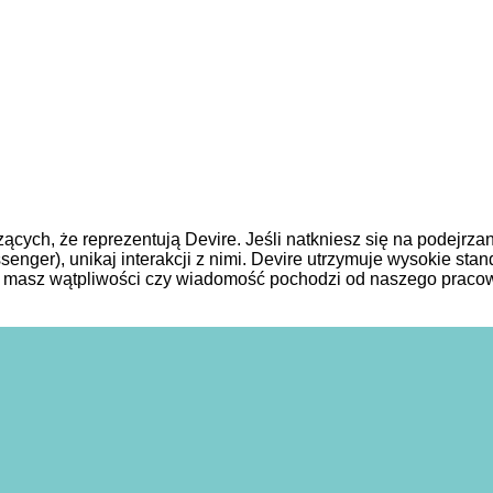
zących, że reprezentują Devire. Jeśli natkniesz się na podej
enger), unikaj interakcji z nimi. Devire utrzymuje wysokie stan
li masz wątpliwości czy wiadomość pochodzi od naszego pracown