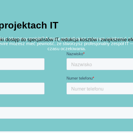
projektach IT
zujesz kluczowy projekt? A może potrzebujesz czasowo zwiększyć z
ki dostęp do specjalistów IT, redukcja kosztów i zwiększenie 
Devire możesz mieć pewność, że stworzysz profesjonalny zespół IT — 
czasu oczekiwania.