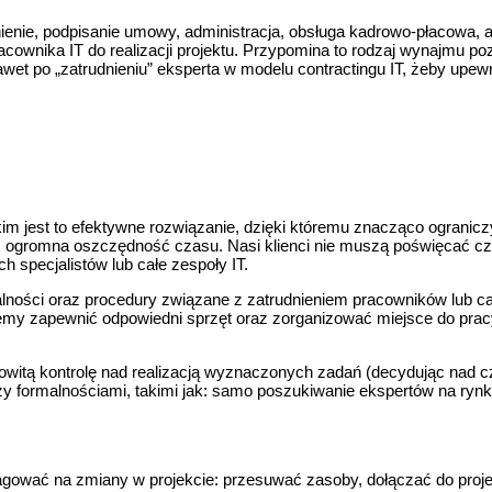
ienie, podpisanie umowy, administracja, obsługa kadrowo-płacowa, 
cownika IT do realizacji projektu. Przypomina to rodzaj wynajmu poz
awet po „zatrudnieniu” eksperta w modelu contractingu IT, żeby upew
tkim jest to efektywne rozwiązanie, dzięki któremu znacząco ograni
ż ogromna oszczędność czasu. Nasi klienci nie muszą poświęcać cz
specjalistów lub całe zespoły IT.
lności oraz procedury związane z zatrudnieniem pracowników lub cał
żemy zapewnić odpowiedni sprzęt oraz zorganizować miejsce do prac
kowitą kontrolę nad realizacją wyznaczonych zadań (decydując nad c
y formalnościami, takimi jak: samo poszukiwanie ekspertów na rynku,
agować na zmiany w projekcie: przesuwać zasoby, dołączać do projek