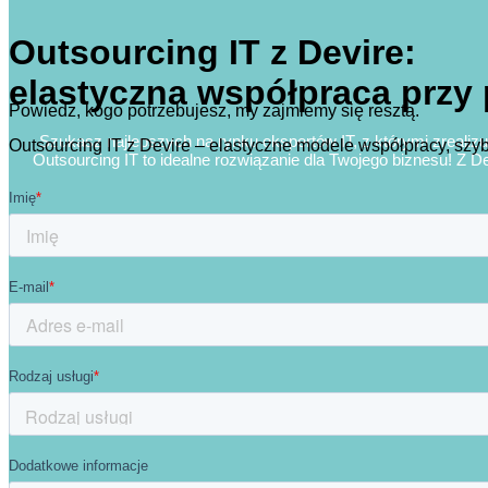
Outsourcing IT z Devire:
elastyczna współpraca przy 
Powiedz, kogo potrzebujesz, my zajmiemy się resztą.
Szukasz najlepszych na rynku ekspertów IT, z którymi zreali
Outsourcing IT z Devire – elastyczne modele współpracy, szyb
Outsourcing IT to idealne rozwiązanie dla Twojego biznesu! Z 