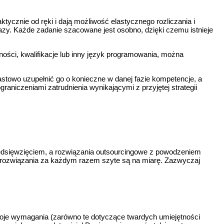
tycznie od ręki i dają możliwość elastycznego rozliczania i
fazy. Każde zadanie szacowane jest osobno, dzięki czemu istnieje
ności, kwalifikacje lub inny język programowania, można
stowo uzupełnić go o konieczne w danej fazie kompetencje, a
raniczeniami zatrudnienia wynikającymi z przyjętej strategii
rzedsięwzięciem, a rozwiązania outsourcingowe z powodzeniem
rozwiązania za każdym razem szyte są na miarę. Zazwyczaj
woje wymagania (zarówno te dotyczące twardych umiejętności