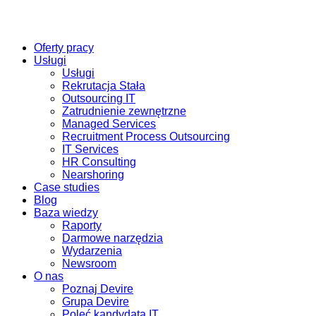
Oferty pracy
Usługi
Usługi
Rekrutacja Stała
Outsourcing IT
Zatrudnienie zewnętrzne
Managed Services
Recruitment Process Outsourcing
IT Services
HR Consulting
Nearshoring
Case studies
Blog
Baza wiedzy
Raporty
Darmowe narzędzia
Wydarzenia
Newsroom
O nas
Poznaj Devire
Grupa Devire
Poleć kandydata IT