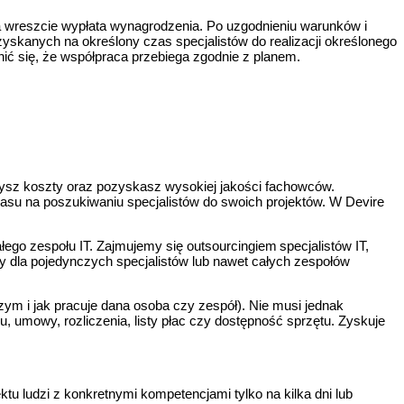
a wreszcie wypłata wynagrodzenia. Po uzgodnieniu warunków i
yskanych na określony czas specjalistów do realizacji określonego
nić się, że współpraca przebiega zgodnie z planem.
czysz koszty oraz pozyskasz wysokiej jakości fachowców.
asu na poszukiwaniu specjalistów do swoich projektów. W Devire
ego zespołu IT. Zajmujemy się outsourcingiem specjalistów IT,
y dla pojedynczych specjalistów lub nawet całych zespołów
zym i jak pracuje dana osoba czy zespół). Nie musi jednak
 umowy, rozliczenia, listy płac czy dostępność sprzętu. Zyskuje
tu ludzi z konkretnymi kompetencjami tylko na kilka dni lub