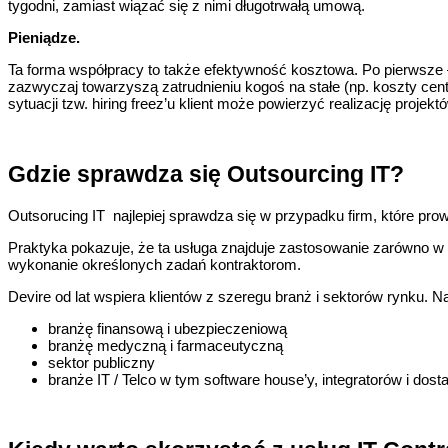
tygodni, zamiast wiązać się z nimi długotrwałą umową.
Pieniądze.
Ta forma współpracy to także efektywność kosztowa. Po pierwsze – 
zazwyczaj towarzyszą zatrudnieniu kogoś na stałe (np. koszty cent
sytuacji tzw. hiring freez’u klient może powierzyć realizację projek
Gdzie sprawdza się Outsourcing IT?
Outsorucing IT najlepiej sprawdza się w przypadku firm, które pr
Praktyka pokazuje, że ta usługa znajduje zastosowanie zarówno w du
wykonanie określonych zadań kontraktorom.
Devire od lat wspiera klientów z szeregu branż i sektorów rynku. 
branżę finansową i ubezpieczeniową
branżę medyczną i farmaceutyczną
sektor publiczny
branże IT / Telco w tym software house’y, integratorów i dos