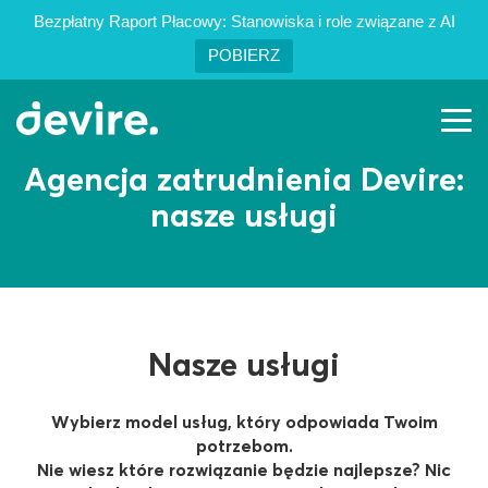
Bezpłatny Raport Płacowy: Stanowiska i role związane z AI
POBIERZ
Agencja zatrudnienia Devire:
PL
EN
nasze usługi
Oferty pracy
Usługi
Nasze usługi
Case studies
Wybierz model usług, który odpowiada Twoim
potrzebom.
Nie wiesz które rozwiązanie będzie najlepsze? Nic