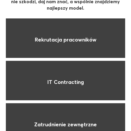
Blog
nie szkodzi, daj nam znać, a wspólnie znajdziemy
najlepszy model.
Baza wiedzy
Rekrutacja pracowników
O nas
Kontakt
IT Contracting
Zleć projekt
Zatrudnienie zewnętrzne