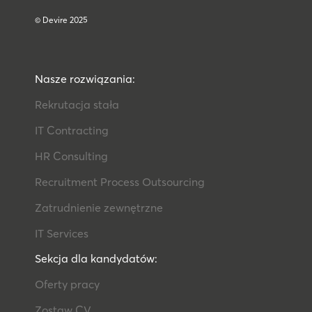
© Devire 2025​
Nasze rozwiązania:
Rekrutacja stała
IT Contracting​
HR Consulting​
Recruitment Process Outsourcing​
Zatrudnienie zewnętrzne
IT Services​
Sekcja dla kandydatów:
Oferty pracy
Zostaw CV