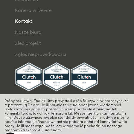
Kariera w Devire
Kontakt:
Nasze biura
Zleć projekt
Zgłoś nieprawidłowości
Próby oszustwa. Znaleźliśmy przypadki osób fałszywie twierdzących, że
reprezentują Devire. Jeśli natkniesz się na podejrzane wiadomości
(zwłaszcza wysyłane za pośrednictwem poczty elektronicznej lub
Devire Sp. z o.o., Agencja Zatrudnienia Nr. 3260, wpisana do
komunikatorów, takich jak Telegram lub Messenger), unikaj interakcji z
rejestru przedsiębiorców prowadzonego przez Sąd Rejonowy
nimi. Devire utrzymuje wysokie standardy prywatności i nigdy nie prosi o
dla M. St. Warszawy w Warszawie, XII Wydział Gospodarczy
poufne informacje finansowe ani nie pobiera opłat od kandydatów do
KRS pod nr KRS 0000256332 Al. Jerozolimskie 94, 00-807
pracy. Jeśli masz wątpliwości czy wiadomość pochodzi od naszego
Warszawa, NIP: 5252360806 REGON: 14041789800000
pracownika skontaktuj się z nami.
Wysokość kapitału zakładowego: 54 250 PLN.