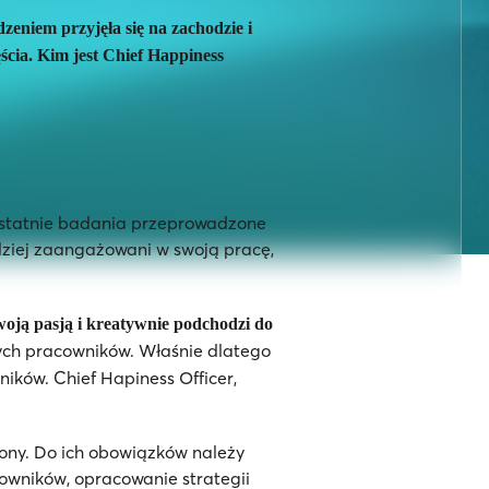
eniem przyjęła się na zachodzie i
ścia. Kim jest Chief
H
appiness
. Ostatnie badania przeprowadzone
rdziej zaangażowani w swoją pracę,
woją pasją i kreatywnie podchodzi do
nych pracowników. Właśnie dlatego
ków. Chief Hapiness Officer,
iony. Do ich obowiązków należy
cowników, opracowanie strategii