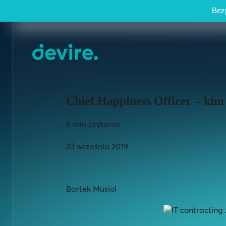
Bezp
Chief Happiness Officer – kim 
6 min czytania
23 września 2019
Bartek Musiol