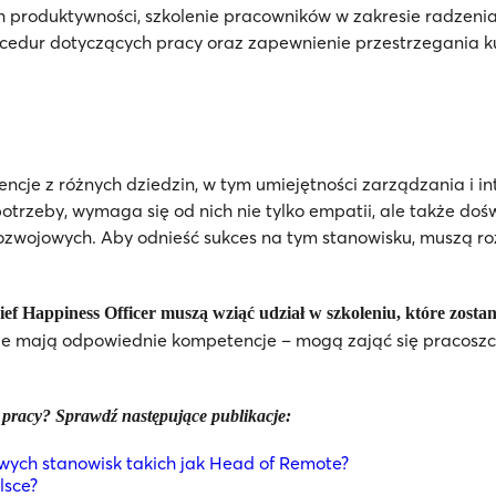
h produktywności, szkolenie pracowników w zakresie radzenia
edur dotyczących pracy oraz zapewnienie przestrzegania kult
ncje z różnych dziedzin, w tym umiejętności zarządzania i i
h potrzeby, wymaga się od nich nie tylko empatii, ale także d
ozwojowych. Aby odnieść sukces na tym stanowisku, muszą ro
f Happiness Officer muszą wziąć udział w szkoleniu, które zostan
, ale mają odpowiednie kompetencje – mogą zająć się pracoszc
 pracy? Sprawdź następujące publikacje:
ych stanowisk takich jak Head of Remote?
lsce?