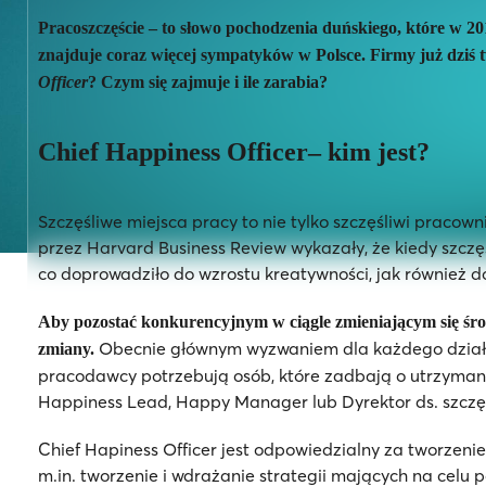
P
racoszczęście
– to słowo pochodzenia duńskiego, które w 20
znajduje coraz więcej sympatyków w Polsce. Firmy już dziś t
Officer
? Czym się zajmuje i ile zarabia?
Chief Happiness Officer– kim jest?
Szczęśliwe miejsca pracy to nie tylko szczęśliwi praco
przez Harvard Business Review wykazały, że kiedy szczęś
co doprowadziło do wzrostu kreatywności, jak również d
Aby pozostać konkurencyjnym w ciągle zmieniającym się środo
Obecnie g
łównym wyzwaniem dla
każdego dział
zmiany.
pracodawcy potrzebują osób, które zadbają o utrzyman
Happiness Lead, Happy Manager lub Dyrektor ds. szczęś
Chief Hapiness Officer jest odpowiedzialny za tworzenie
m.in. tworzenie i wdrażanie strategii mających na celu