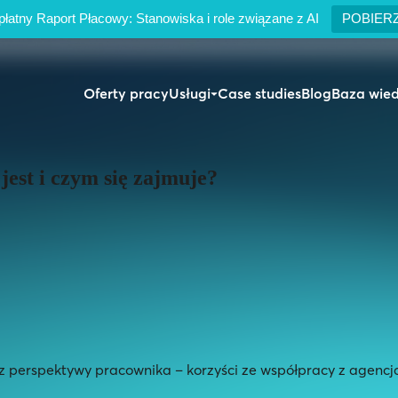
łatny Raport Płacowy: Stanowiska i role związane z AI
POBIER
Oferty pracy
Usługi
Case studies
Blog
Baza wie
jest i czym się zajmuje?