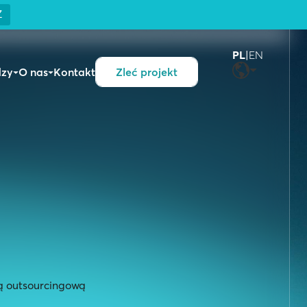
Z
PL
|
EN
dzy
O nas
Kontakt
Zleć projekt