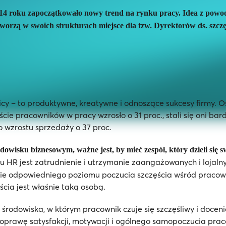
14 roku zapoczątkowało nowy trend na rynku pracy. Idea z powodz
worzą w swoich strukturach miejsce dla tzw. Dyrektorów ds. szczę
wnicy – to produktywne, kreatywne i odnoszące sukcesy firmy
cie pracowników w pracy wzrosło o 31 proc., stali się oni ba
o wzrostu sprzedaży o 37 proc.
wisku biznesowym, ważne jest, by mieć zespół, który dzieli się s
u HR jest zatrudnienie i utrzymanie zaangażowanych i lojal
ie odpowiedniego poziomu poczucia szczęścia wśród pracowni
cia jest właśnie taką osobą.
 środowiska, w którym pracownik czuje się szczęśliwy i docen
 poprawę satysfakcji, motywacji i ogólnego samopoczucia pra