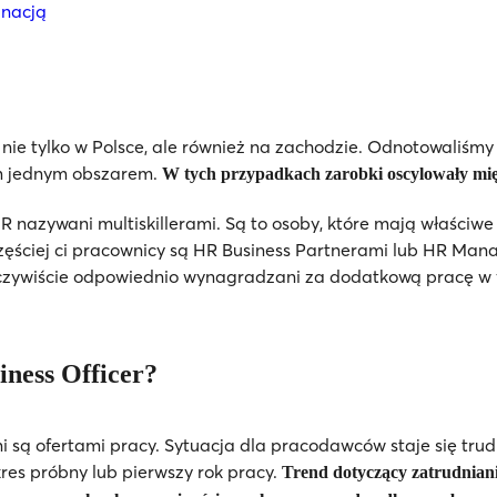
gnacją
nie tylko w Polsce, ale również na zachodzie. Odnotowaliśm
ym jednym obszarem.
W tych przypadkach zarobki oscylowały międ
 nazywani multiskillerami. Są to osoby, które mają właściwe 
ęściej ci pracownicy są HR Business Partnerami lub HR Mana
czywiście odpowiednio wynagradzani za dodatkową pracę w 
iness Officer?
 są ofertami pracy. Sytuacja dla pracodawców staje się tru
res próbny lub pierwszy rok pracy.
Trend dotyczący zatrudniani