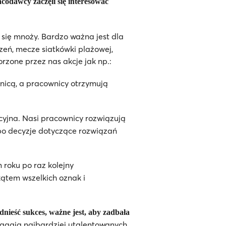
codawcy zaczęli się interesować
ia się mnoży. Bardzo ważna jest dla
zeń, mecze siatkówki plażowej,
zone przez nas akcje jak np.:
mnicą, a pracownicy otrzymują
acyjna. Nasi pracownicy rozwiązują
po decyzje dotyczące rozwiązań
roku po raz kolejny
ątem wszelkich oznak i
nieść sukces, ważne jest, aby zadbała
ciągają najbardziej utalentowanych