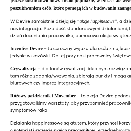
jeszcze stosunkowo nowy i mało popularny w Polsce, ale wra
poszukiwaniem osób, które pomogą ich w budowaniu zaanga
W Devire samoistnie dzieją się
, a dz
“akcje happinesowe”
nas integracja. Poza dość standardowymi działaniami, t
dzień doceniania pracownika, pomocowa akcja świątecz
– to coroczny wyjazd dla osób z najlepsz
Incentive Devire
jedynie wskazówki. Do tej pory nasi pracownicy świętowal
– dla fanów rywalizacji idealnym rozwiązani
Grywalizacja
tam różne zadania/wyzwania, zbierają punkty i mogą a
biurowych czy imprez integracyjnych.
– to akcja Devire podnos
Różowy październik i Movember
przygotowaliśmy warsztaty, aby przypomnieć pracownik
symptomów raka.
Działania happinessowe są atutem, który przynosi korzyś
Przedsiębiorstw
o potencjał i szczęście swoich pracowników.