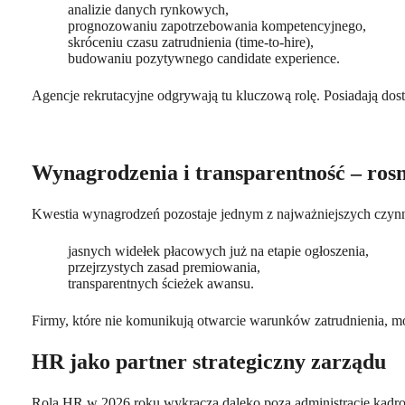
analizie danych rynkowych,
prognozowaniu zapotrzebowania kompetencyjnego,
skróceniu czasu zatrudnienia (time-to-hire),
budowaniu pozytywnego candidate experience.
Agencje rekrutacyjne odgrywają tu kluczową rolę. Posiadają dos
Wynagrodzenia i transparentność – ros
Kwestia wynagrodzeń pozostaje jednym z najważniejszych czyn
jasnych widełek płacowych już na etapie ogłoszenia,
przejrzystych zasad premiowania,
transparentnych ścieżek awansu.
Firmy, które nie komunikują otwarcie warunków zatrudnienia, mo
HR jako partner strategiczny zarządu
Rola HR w 2026 roku wykracza daleko poza administrację kadro