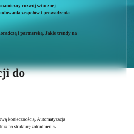
ynamiczny rozwój sztucznej
b budowania zespołów i prowadzenia
doradczą i partnerską. Jakie trendy na
ji do
sową koniecznością. Automatyzacja
o na strukturę zatrudnienia.