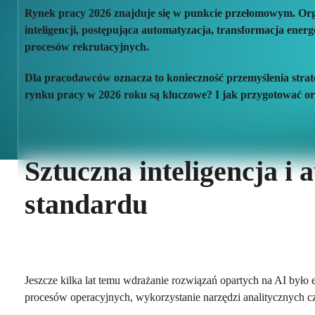
Rynek pracy 2026 znajduje się w punkcie przełomowym. Org
inteligencji, postępująca automatyzacja, transformacja ene
procesów rekrutacyjnych.
Dla pracodawców oznacza to konieczność przemyślenia strateg
rynku pracy w 2026 roku są kluczowe? I jak przygotować o
Sztuczna inteligencja i 
standardu
Jeszcze kilka lat temu wdrażanie rozwiązań opartych na AI było
procesów operacyjnych, wykorzystanie narzędzi analitycznych c