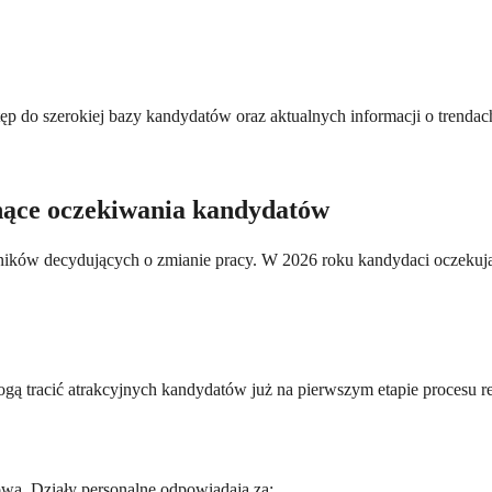
tęp do szerokiej bazy kandydatów oraz aktualnych informacji o trenda
nące oczekiwania kandydatów
ników decydujących o zmianie pracy. W 2026 roku kandydaci oczekuj
gą tracić atrakcyjnych kandydatów już na pierwszym etapie procesu r
wą. Działy personalne odpowiadają za: