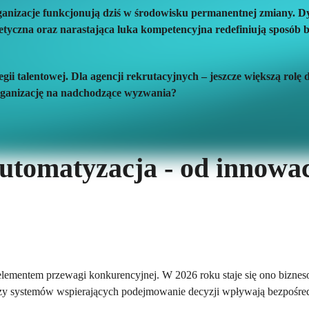
anizacje funkcjonują dziś w środowisku permanentnej zmiany. D
rgetyczna oraz narastająca luka kompetencyjna redefiniują sposó
ii talentowej. Dla agencji rekrutacyjnych – jeszcze większą rolę 
rganizację na nadchodzące wyzwania?
automatyzacja - od innowac
 elementem przewagi konkurencyjnej. W 2026 roku staje się ono bizne
zy systemów wspierających podejmowanie decyzji wpływają bezpośredni