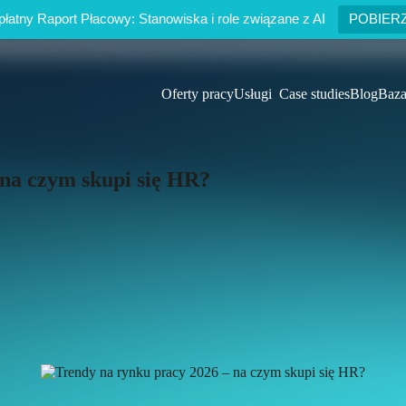
łatny Raport Płacowy: Stanowiska i role związane z AI
POBIER
Oferty pracy
Usługi
Case studies
Blog
Baza
 na czym skupi się HR?