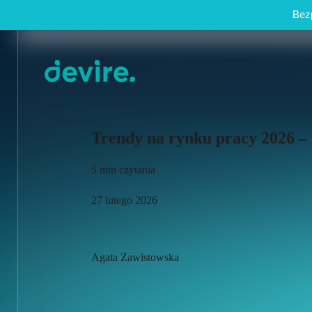
Bezp
Trendy na rynku pracy 2026 –
5 min czytania
27 lutego 2026
Agata Zawistowska