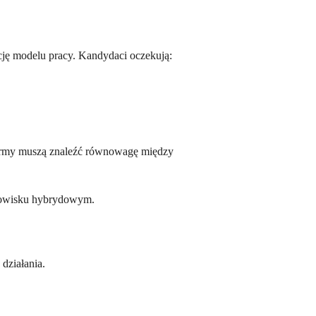
cję modelu pracy. Kandydaci oczekują:
, firmy muszą znaleźć równowagę między
odowisku hybrydowym.
działania.