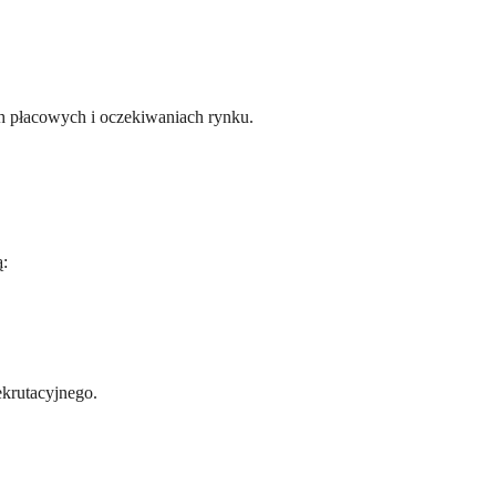
ch płacowych i oczekiwaniach rynku.
ą:
ekrutacyjnego.