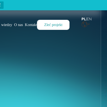
Z
PL
EN
|
 wiedzy
O nas
Kontakt
Zleć projekt