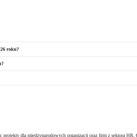
026 roku?
u?
jąc projekty dla międzynarodowych organizacji oraz firm z sektora HR.