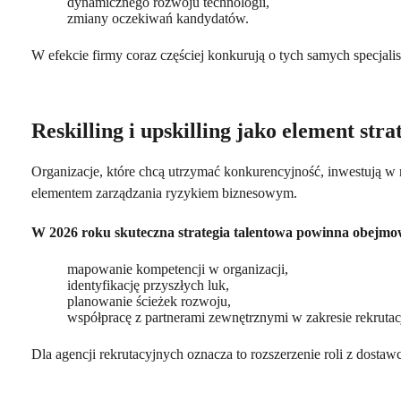
dynamicznego rozwoju technologii,
zmiany oczekiwań kandydatów.
W efekcie firmy coraz częściej konkurują o tych samych specjalis
Reskilling i upskilling jako element stra
Organizacje, które chcą utrzymać konkurencyjność, inwestują w 
elementem zarządzania ryzykiem biznesowym.
W 2026 roku skuteczna strategia talentowa powinna obejmo
mapowanie kompetencji w organizacji,
identyfikację przyszłych luk,
planowanie ścieżek rozwoju,
współpracę z partnerami zewnętrznymi w zakresie rekrutacj
Dla agencji rekrutacyjnych oznacza to rozszerzenie roli z dosta