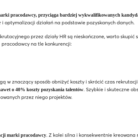
rki pracodawcy, przyciąga bardziej wykwalifikowanych kandydat
i optymalizacji działań na podstawie pozyskanych danych.
e
krutacyjnego przez działy HR są nieskończone, warto skupić 
ę pracodawcy na tle konkurencji:
w znaczący sposób obniżyć koszty i skrócić czas rekrutacji.
. Szybkie i skuteczne o
nawet o 40%
koszty pozyskania talentów
izowanych przez niego projektów.
. Z kolei silna i konsekwentnie kreowa
cji marki pracodawcy