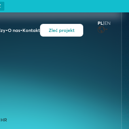
Z
PL
|
EN
dzy
O nas
Kontakt
Zleć projekt