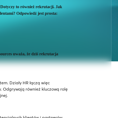
 Dotyczy to również rekrutacji.
Jak
entami? Odpowiedź jest prosta:
urces uważa, że dziś rekrutacja
etem. Działy HR łączą więc
ty. Odgrywają również kluczową rolę
jnej.
encjalnych klientów i partnerów