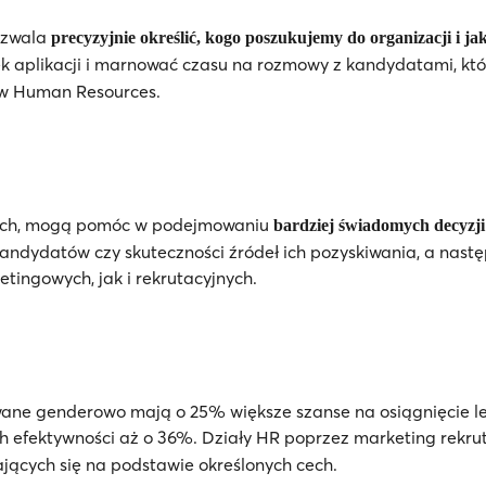
ozwala
precyzyjnie określić, kogo poszukujemy do organizacji i jak
ek aplikacji i marnować czasu na rozmowy z kandydatami, któ
tów Human Resources.
ych, mogą pomóc w podejmowaniu
bardziej świadomych decyzji
 kandydatów czy skuteczności źródeł ich pozyskiwania, a nast
tingowych, jak i rekrutacyjnych.
owane genderowo mają o 25% większe szanse na osiągnięcie l
ich efektywności aż o 36%. Działy HR poprzez marketing rekr
ających się na podstawie określonych cech.