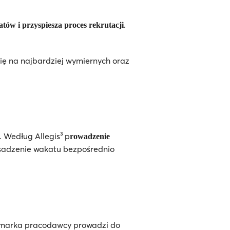
.
ów i przyspiesza proces rekrutacji
się na najbardziej wymiernych oraz
 Według Allegis³ p
rowadzenie
bsadzenie wakatu bezpośrednio
na marka pracodawcy prowadzi do