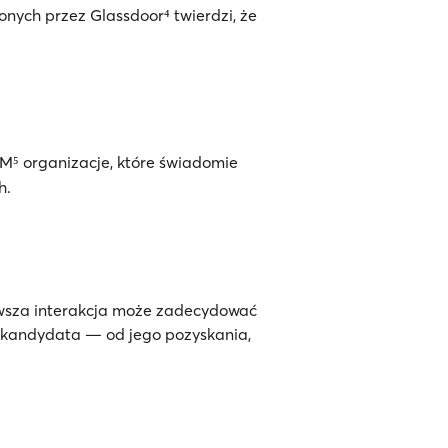
ych przez Glassdoor⁴ twierdzi, że
M⁵ organizacje, które świadomie
h.
rwsza interakcja może zadecydować
a kandydata — od jego pozyskania,