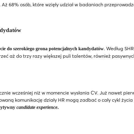
Aż 68% osób, które wzięły udział w badaniach przeprowadzon
andydatów
. Według SHR
rcie do szerokiego grona potencjalnych kandydatów
rzeć aż do trzy razy większej puli talentów, również pasywnyc
cznie wcześniej niż w momencie wysłania CV. Już nawet pie
lizowaną komunikację działy HR mogą zadbać o cały cykl życi
zytywny
candidate experience
.