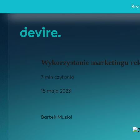
Bezp
Wykorzystanie marketingu rek
7 min czytania
15 maja 2023
Bartek Musiol