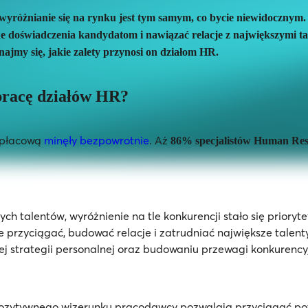
ewyróżnianie się na rynku jest tym samym, co bycie niewidocznym.
doświadczenia kandydatom i nawiązać relacje z największymi tal
najmy się, jakie zalety przynosi on działom HR.
 pracę działów HR?
o–płacową
minęły bezpowrotnie
. Aż
86% specjalistów Human Reso
h talentów, wyróżnienie na tle konkurencji stało się prioryt
e przyciągać, budować relacje i zatrudniać największe talen
 jej strategii personalnej oraz budowaniu przewagi konkurency
pozytywnego wizerunku pracodawcy pozwalają przyciągać pot