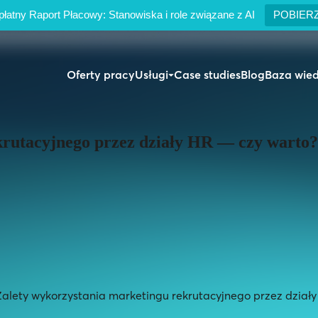
łatny Raport Płacowy: Stanowiska i role związane z AI
POBIER
Oferty pracy
Usługi
Case studies
Blog
Baza wie
rutacyjnego przez działy HR — czy warto?