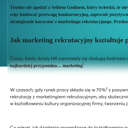
Trudno nie zgodzić z Sethem Godinem, który twierdzi, że ni
więc budować przewagę konkurencyjną, zapewnić pozytywne 
strategicznie korzystać z marketingu rekrutacyjnego. Przeko
Jak marketing rekrutacyjny kształtuje
Czasy, kiedy działy HR zajmowały się obsługą kadrow
¹.
najbardziej przypomina… marketing
W czasach, gdy rynek pracy składa się w 70%² z pasywnyc
rekrutację z marketingiem rekrutacyjnym, aby skuteczni
w kształtowaniu kultury organizacyjnej firmy, tworzeniu
Co więcej, ich działania prowadzące do kształtowania 