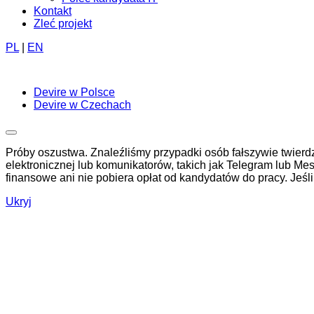
Kontakt
Zleć projekt
PL
|
EN
Devire w Polsce
Devire w Czechach
Próby oszustwa. Znaleźliśmy przypadki osób fałszywie twierd
elektronicznej lub komunikatorów, takich jak Telegram lub Mess
finansowe ani nie pobiera opłat od kandydatów do pracy. Jeś
Ukryj