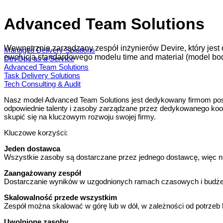
Advanced Team Solutions
Wewnętrznie zarządzany zespół inżynierów Devire, który jes
Managed Delivery Solutions
ewolucja standardowego modelu time and material (model body 
DevOps as a Service
Advanced Team Solutions
Task Delivery Solutions
Tech Consulting & Audit
Nasz model Advanced Team Solutions jest dedykowany firmom posz
odpowiednie talenty i zasoby zarządzane przez dedykowanego koor
skupić się na kluczowym rozwoju swojej firmy.
Kluczowe korzyści:
Jeden dostawca
Wszystkie zasoby są dostarczane przez jednego dostawcę, więc
Zaangażowany zespół
Dostarczanie wyników w uzgodnionych ramach czasowych i budżet
Skalowalność przede wszystkim
Zespół można skalować w górę lub w dół, w zależności od potrze
Uwolnione zasoby