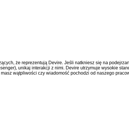
zących, że reprezentują Devire. Jeśli natkniesz się na podej
enger), unikaj interakcji z nimi. Devire utrzymuje wysokie stan
li masz wątpliwości czy wiadomość pochodzi od naszego pracown