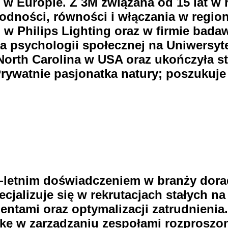
 w Europie. Z 3M związana od 15 lat w 
norodności, równości i włączania w re
. w Philips Lighting oraz w firmie bad
a psychologii społecznej na Uniwersyt
 North Carolina w USA oraz ukończyła 
rywatnie pasjonatka natury; poszukuje
 15-letnim doświadczeniem w branży do
ecjalizuje się w rekrutacjach stałych n
entami oraz optymalizacji zatrudnienia.
tykę w zarządzaniu zespołami rozprosz