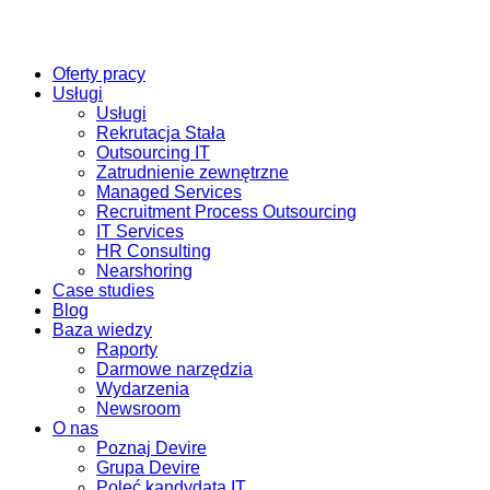
Oferty pracy
Usługi
Usługi
Rekrutacja Stała
Outsourcing IT
Zatrudnienie zewnętrzne
Managed Services
Recruitment Process Outsourcing
IT Services
HR Consulting
Nearshoring
Case studies
Blog
Baza wiedzy
Raporty
Darmowe narzędzia
Wydarzenia
Newsroom
O nas
Poznaj Devire
Grupa Devire
Poleć kandydata IT