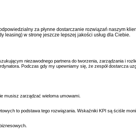
t odpowiedzialny za płynne dostarczanie rozwiązań naszym kli
leasing) w stronę jeszcze lepszej jakości usług dla Ciebie.
ukującym niezawodnego partnera do tworzenia, zarządzania i rozli
dynatora. Podczas gdy my upewniamy się, że zespół dostarcza uzgo
 nie musisz zarządzać wieloma umowami.
owych to podstawa tego rozwiązania. Wskaźniki KPI są ściśle mo
b biznesowych.