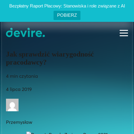
Bezpłatny Raport Płacowy: Stanowiska i role związane z AI
POBIERZ
PL
EN
Jak sprawdzić wiarygodność
pracodawcy?
Oferty pracy
4 min czytania
4 lipca 2019
Usługi
Case studies
Przemysław