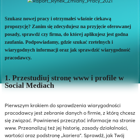
Blog
Szukasz nowej pracy i otrzymałeś właśnie ciekawą
Baza wiedzy
propozycję? Zanim się zdecydujesz na przyjęcie oferowanej
posady, sprawdź czy firma, do której aplikujesz jest godna
zaufania. Podpowiadamy, gdzie szukać rzetelnych i
O nas
wiarygodnych informacji oraz jak sprawdzić wiarygodność
pracodawcy.
Kontakt
1. Przestudiuj stronę www i profile w
Social Mediach
Zleć projekt
Pierwszym krokiem do sprawdzenia wiarygodności
pracodawcy jest zebranie danych o firmie, z którą chcesz
się związać. Powinieneś przeczytać informacje na stronie
www. Przeanalizuj też jej historię, zasady działalności,
wartości oraz podstronę „kariera”. Sprawdź, jak Twój