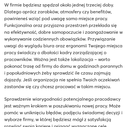
W firmie będziesz spędzał około jednej trzeciej doby.
Dlatego oprócz zarobków, atmosfery czy benefitów,
powinieneś wziąć pod uwagę samo miejsce pracy.
Funkcjonalna oraz przyjazna przestrzeń przekłada się
na efektywność, dobre samopoczucie i zaangażowanie w
wykonywanie codziennych obowiązków. Przywiązanie
uwagi do wyglądu biura oraz ergonomii Twojego miejsca
pracy świadczy o dbałości kadry zarządzającej o
pracowników. Ważna jest także lokalizacja – warto
pokonać trasę od firmy do domu w godzinach porannych
i popołudniowych żeby sprawdzić ile czasu zajmują
dojazdy. Jeśli organizacja nie spełnia Twoich oczekiwań
zastanów się czy chcesz pracować w takim miejscu.
Sprawdzenie wiarygodności potencjalnego pracodawcy
jest ważnym krokiem w poszukiwaniu nowej pracy. Może
pomóc w uniknięciu błędów, podjęciu świadomej decyzji i
wyborze firmy, w której będziesz mógł z satysfakcją
rozwijać swoją karierę i osiągać wyznaczone cele.