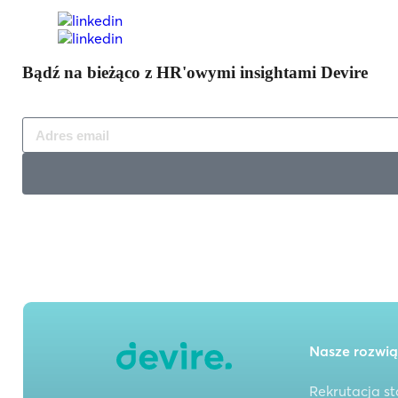
Bądź na bieżąco z HR'owymi insightami Devire
Nasze rozwią
Rekrutacja st