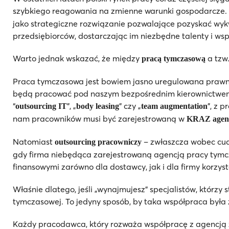
szybkiego reagowania na zmienne warunki gospodarcze. J
jako strategiczne rozwiązanie pozwalające pozyskać wykw
przedsiębiorców, dostarczając im niezbędne talenty i wsp
Warto jednak wskazać, że między
a tzw
pracą tymczasową
Praca tymczasowa jest bowiem jasno uregulowana prawnie 
będą pracować pod naszym bezpośrednim kierownictwem, a
“
”, „
” czy „
”, z 
outsourcing IT
body leasing
team augmentation
nam pracowników musi być zarejestrowaną w
KRAZ agenc
Natomiast
– zwłaszcza wobec cudz
outsourcing pracowniczy
gdy firma niebędąca zarejestrowaną agencją pracy tym
finansowymi zarówno dla dostawcy, jak i dla firmy korzyst
Właśnie dlatego, jeśli „wynajmujesz” specjalistów, którzy
tymczasowej. To jedyny sposób, by taka współpraca był
Każdy pracodawca, który rozważa współpracę z agencją z