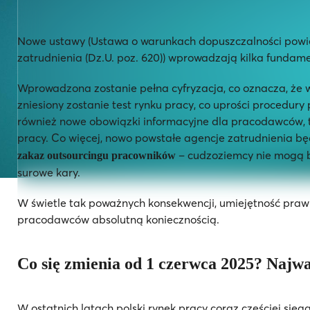
Nowe ustawy (Ustawa o warunkach dopuszczalności powierz
zatrudnienia (Dz.U. poz. 620))
wprowadzają kilka fundame
Wprowadzona zostanie pełna cyfryzacja, co oznacza, że w
zniesiony zostanie test rynku pracy, co uprości procedu
również nowe obowiązki informacyjne dla pracodawców, ta
pracy. Co więcej, nowo powstałe agencje zatrudnienia bę
– cudzoziemcy nie mogą by
zakaz outsourcingu pracowników
surowe kary.
W świetle tak poważnych konsekwencji, umiejętność praw
pracodawców absolutną koniecznością.
Co się zmienia od 1 czerwca 2025? Najwa
W ostatnich latach polski rynek pracy coraz częściej się