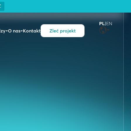
Z
PL
|
EN
dzy
O nas
Kontakt
Zleć projekt