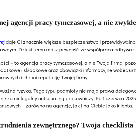
ej agencji pracy tymczasowej, a nie zwykłe
daje Ci znacznie większe bezpieczeństwo i przewidywalno
ej
awnym. Dzięki temu masz pewność, że współpraca odbywa się 
ności – to agencja pracy tymczasowej, a nie Twoja firma, p
podatkowe i składkowe oraz obowiązki informacyjne wobec urz
rawnych i chroni reputację Twojej firmy.
oważne ryzyka. Tego typu podmioty nie mają prawa delegowa
e za nielegalny outsourcing pracowniczy. Po 1 czerwca 2025
nsowych – zarówno na agencję, jak i na Ciebie jako klienta.
trudnienia zewnętrznego? Twoja checklista