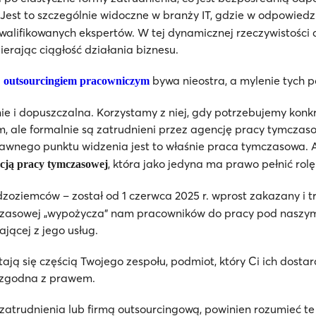
est to szczególnie widoczne w branży IT, gdzie w odpowiedz
alifikowanych ekspertów. W tej dynamicznej rzeczywistości 
ierając ciągłość działania biznesu.
.
bywa nieostra, a mylenie tych 
outsourcingiem pracowniczym
i dopuszczalna. Korzystamy z niej, gdy potrzebujemy konkre
le formalnie są zatrudnieni przez agencję pracy tymczasow
prawnego punktu widzenia jest to właśnie praca tymczasowa.
, która jako jedyna ma prawo pełnić ro
ją pracy tymczasowej
oziemców – został od 1 czerwca 2025 r. wprost zakazany i t
czasowej „wypożycza” nam pracowników do pracy pod naszym
ającej z jego usług.
 stają się częścią Twojego zespołu, podmiot, który Ci ich dost
a zgodna z prawem.
atrudnienia lub firmą outsourcingową, powinien rozumieć te