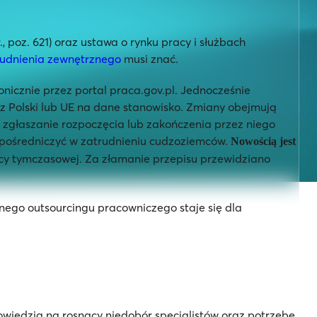
poz. 621) oraz ustawa o rynku pracy i służbach
udnienia zewnętrznego
musi znać
.
nicznie przez portal praca.gov.pl. Jednocześnie
 z Polski lub UE na dane stanowisko. Zmiany obejmują
 zgłaszanie rozpoczęcia lub zakończenia przez niego
y pośredniczyć w zatrudnieniu cudzoziemców.
Nowością jest
acy tymczasowej. Za złamanie przepisu przewidziano
ego outsourcingu pracowniczego staje się dla
powiedzią na rosnący niedobór specjalistów oraz potrzebę