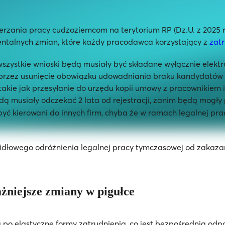
ania pracy cudzoziemcom na terytorium RP (Dz.U. z 2025 r., 
ntalnych zmian, które każdy pracodawca korzystający z
zatr
szystkie wnioski będą musiały być składane wyłącznie elektro
ry przez usunięcie obowiązku udowadniania braku kandydatów
kie jak przesyłanie do urzędu kopii umowy z pracownikiem i
dą musiały odczekać 2 lata od rejestracji, zanim będą mogł
ć kierowani do innych firm, chyba że w ramach legalnej pr
idłowego odróżnienia legalnej pracy tymczasowej od zakazan
żniejsze zmiany w pigułce
ga po elastyczne formy zatrudnienia, co jest bezpośrednią od