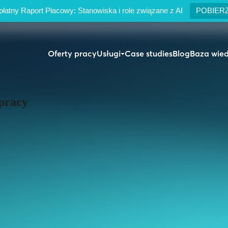
łatny Raport Płacowy: Stanowiska i role związane z AI
POBIER
Oferty pracy
Usługi
Case studies
Blog
Baza wie
pracy