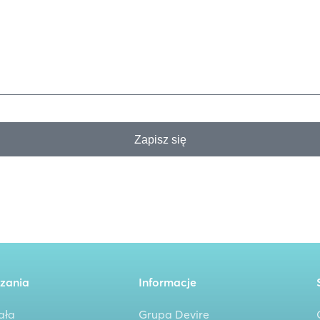
Zapisz się
zania
Informacje
ała
Grupa Devire