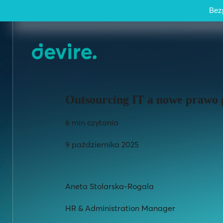
Bezp
Outsourcing IT a nowe prawo 
6 min czytania
9 października 2025
Aneta Stolarska-Rogala
HR & Administration Manager