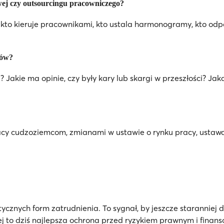
wej czy outsourcingu pracowniczego?
, kto kieruje pracownikami, kto ustala harmonogramy, kto od
tów?
 Jakie ma opinie, czy były kary lub skargi w przeszłości? Ja
cy cudzoziemcom, zmianami w ustawie o rynku pracy, ustawą
tycznych form zatrudnienia. To sygnał, by jeszcze starannie
to dziś najlepsza ochrona przed ryzykiem prawnym i finansow