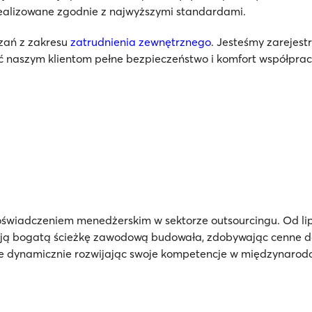
 realizowane zgodnie z najwyższymi standardami.
ązań z zakresu
zatrudnienia zewnętrznego
. Jesteśmy zarejes
 naszym klientom pełne bezpieczeństwo i komfort współprac
 doświadczeniem menedżerskim w sektorze outsourcingu. Od li
woją bogatą ścieżkę zawodową budowała, zdobywając cenne 
ie dynamicznie rozwijając swoje kompetencje w międzynarod